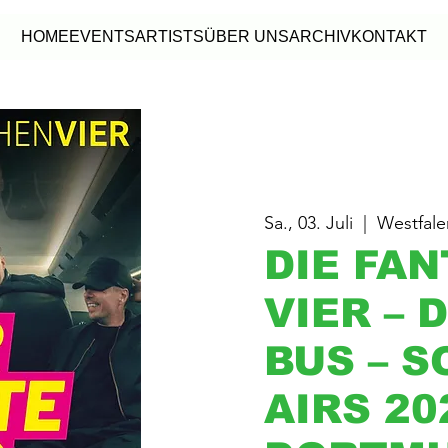
HOME
EVENTS
ARTISTS
ÜBER UNS
ARCHIV
KONTAKT
Sa., 03. Juli
  |  
Westfal
DIE FA
VIER – 
BUS – 
AIRS 20