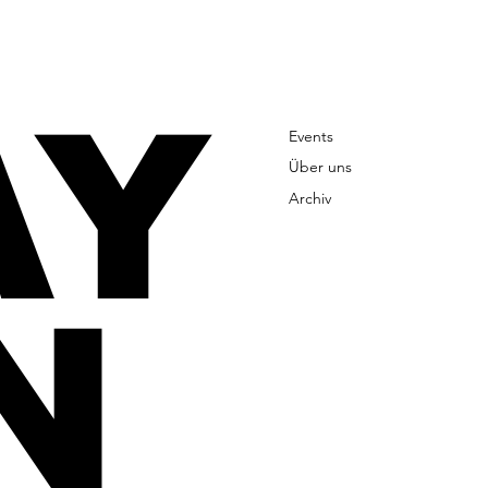
AY
Events
Über uns
Archiv
N