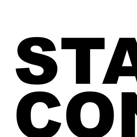
ST
CO