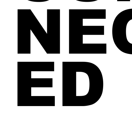
NE
ED