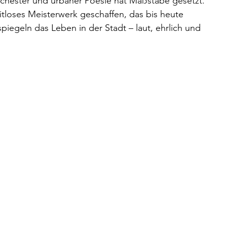
chester und urbaner Poesie hat Maßstäbe gesetzt.
eitloses Meisterwerk geschaffen, das bis heute
 spiegeln das Leben in der Stadt – laut, ehrlich und